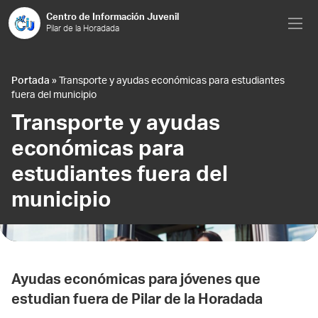
Saltar al contenido
Centro de Información Juvenil
Pilar de la Horadada
Portada
»
Transporte y ayudas económicas para estudiantes
fuera del municipio
Transporte y ayudas
económicas para
estudiantes fuera del
municipio
Ayudas económicas para jóvenes que
estudian fuera de Pilar de la Horadada