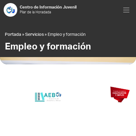
Saltar al contenido
Centro de Información Juvenil
Pilar de la Horadada
Portada
»
Servicios
»
Empleo y formación
Empleo y formación
AEB
TALENTO
JOVEN