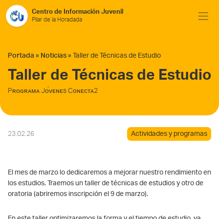
Saltar al contenido
Centro de Información Juvenil
Pilar de la Horadada
Portada
»
Noticias
»
Taller de Técnicas de Estudio
Taller de Técnicas de Estudio
Pʀᴏɢʀᴀᴍᴀ Jᴏ́ᴠᴇɴᴇs Cᴏɴᴇᴄᴛᴀ2
23.02.26
Actividades y programas
El mes de marzo lo dedicaremos a mejorar nuestro rendimiento en
los estudios. Traemos un taller de técnicas de estudios y otro de
oratoria (abriremos inscripción el 9 de marzo).
En este taller optimizaremos la forma y el tiempo de estudio, ya