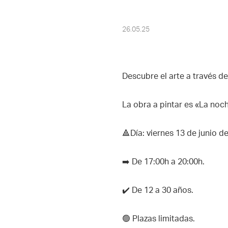
26.05.25
Descubre el arte a través de
La obra a pintar es «La noch
️🔺Día: viernes 13 de junio d
➡️ De 17:00h a 20:00h.
✔️ De 12 a 30 años.
🟢 Plazas limitadas.