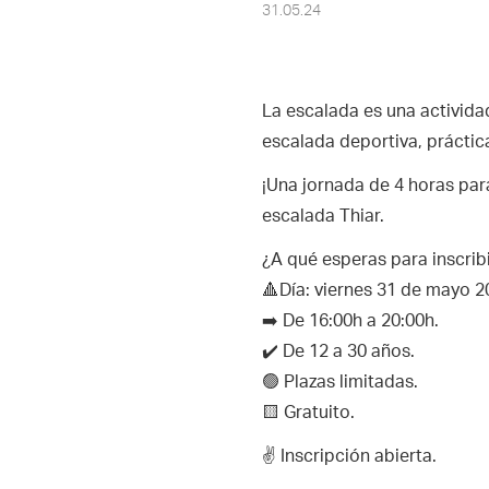
31.05.24
La escalada es una activida
escalada deportiva, práctic
¡Una jornada de 4 horas par
escalada Thiar.
¿A qué esperas para inscrib
️🔺Día: viernes 31 de mayo 2
➡️ De 16:00h a 20:00h.
✔️ De 12 a 30 años.
🟢 Plazas limitadas.
🟨 Gratuito.
✌ Inscripción abierta.