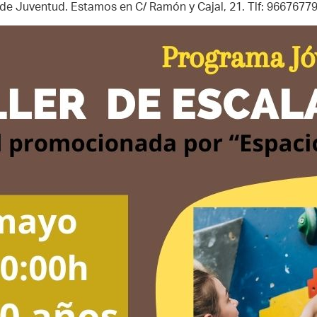
a de Juventud. Estamos en C/ Ramón y Cajal, 21. Tlf: 966767