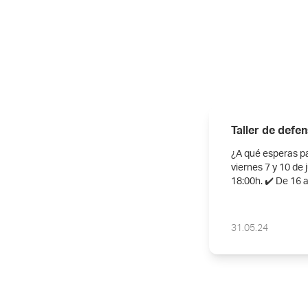
Taller de defe
¿A qué esperas par
viernes 7 y 10 de 
18:00h. ✔️ De 16 
31.05.24