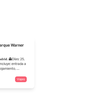
parque Warner
 𝐌𝐚𝐝𝐫𝐢𝐝. 👻Días: 25,
Incluye: entrada a
lojamiento, …
Viajes