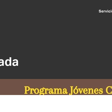
Servici
lada