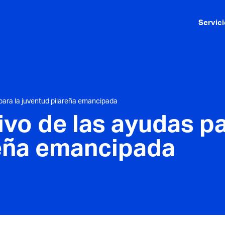
Servici
 para la juventud pilareña emancipada
ivo de las ayudas pa
reña emancipada