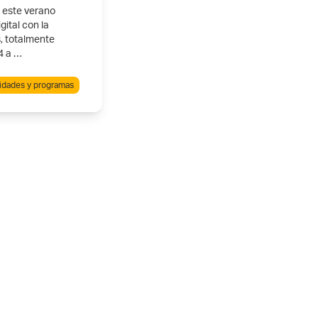
, este verano
ital con la
, totalmente
4 a …
idades y programas