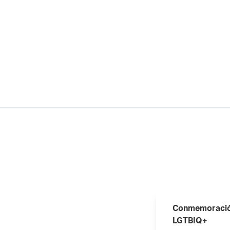
Conmemoración
LGTBIQ+